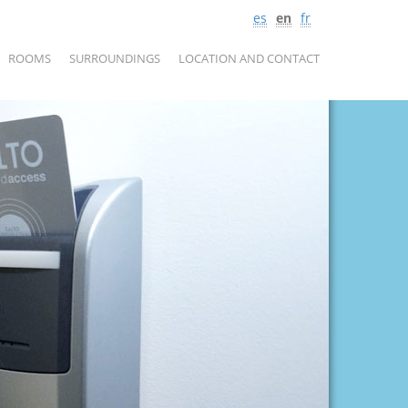
Language
es
en
fr
selection
ROOMS
SURROUNDINGS
LOCATION AND CONTACT