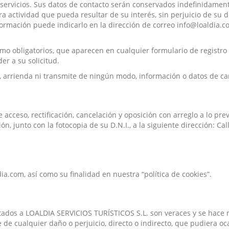
servicios. Sus datos de contacto serán conservados indefinidamente
ra actividad que pueda resultar de su interés, sin perjuicio de su
nformación puede indicarlo en la dirección de correo info@loaldia
o obligatorios, que aparecen en cualquier formulario de registro
r a su solicitud.
arrienda ni transmite de ningún modo, información o datos de car
cceso, rectificación, cancelación y oposición con arreglo a lo prev
, junto con la fotocopia de su D.N.I., a la siguiente dirección: Ca
ia.com, así como su finalidad en nuestra “política de cookies”.
litados a LOALDIA SERVICIOS TURÍSTICOS S.L. son veraces y se hace
e de cualquier daño o perjuicio, directo o indirecto, que pudiera 